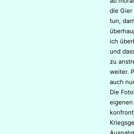
ab moral
die Gier
tun, dam
überhaup
ich über
und dass
zu anstr
weiter. 
auch nu
Die Fot
eigenen 
konfront
Kriegsge
Ausnahme