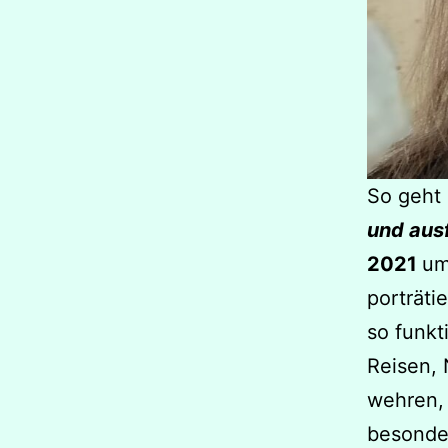
So geht 
und ausf
2021
um
porträti
so funkt
Reisen, 
wehren, 
besonde