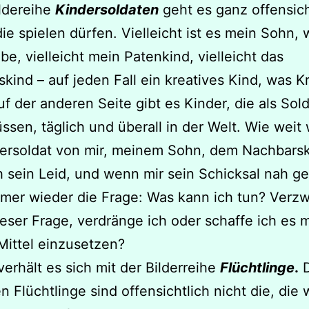
ildereihe
Kindersoldaten
geht es ganz offensic
die spielen dürfen. Vielleicht ist es mein Sohn,
be, vielleicht mein Patenkind, vielleicht das
kind – auf jeden Fall ein kreatives Kind, was K
Auf der anderen Seite gibt es Kinder, die als Sol
ssen, täglich und überall in der Welt. Wie weit 
ersoldat von mir, meinem Sohn, dem Nachbarsk
h sein Leid, und wenn mir sein Schicksal nah ge
mmer wieder die Frage: Was kann ich tun? Verzw
ieser Frage, verdränge ich oder schaffe ich es 
ittel einzusetzen?
verhält es sich mit der Bilderreihe
Flüchtlinge
.
D
n Flüchtlinge sind offensichtlich nicht die, die w