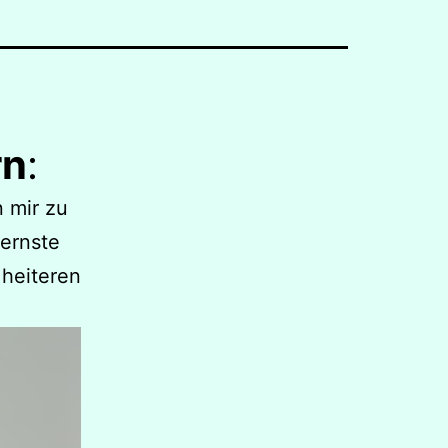
rn
:
n mir zu
 ernste
heiteren