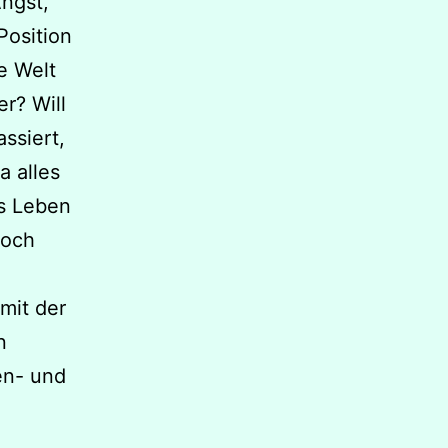
Angst,
Position
ie Welt
r? Will
ssiert,
a alles
es Leben
doch
 mit der
n
en- und