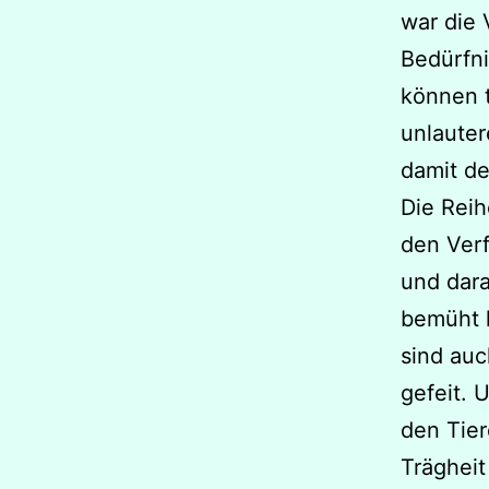
war die 
Bedürfn
können t
unlaute
damit de
Die Rei
den Ver
und dara
bemüht h
sind auc
gefeit. 
den Tier
Trägheit