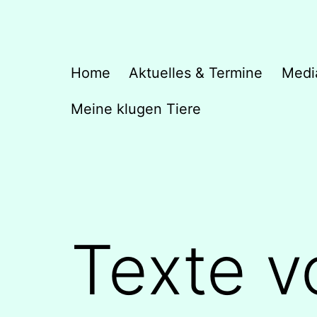
Zum
Inhalt
springen
Hopefully
Home
Aktuelles & Termine
Medi
Meine klugen Tiere
Texte v