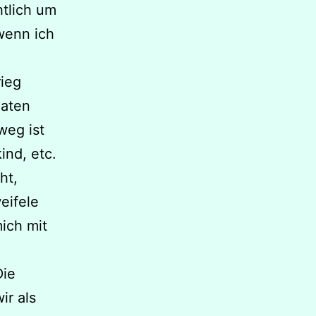
htlich um
 wenn ich
rieg
daten
weg ist
ind, etc.
ht,
eifele
mich mit
ie
ir als