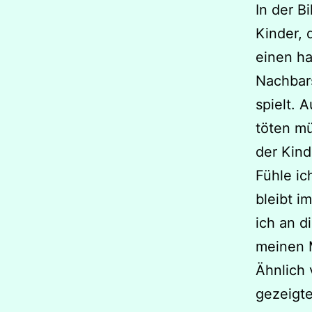
In der B
Kinder, 
einen ha
Nachbars
spielt. 
töten mü
der Kind
Fühle ic
bleibt i
ich an d
meinen M
Ähnlich 
gezeigte