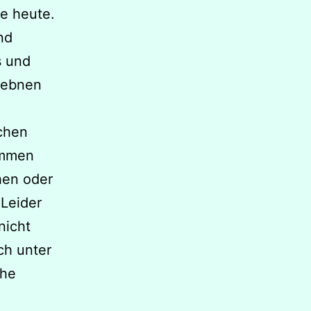
e heute.
nd
s und
 ebnen
uchen
ommen
ühen oder
 Leider
nicht
ch unter
che