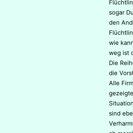
Flüchtli
sogar Du
den Ande
Flüchtli
wie kann
weg ist 
Die Rei
die Vors
Alle Fir
gezeigte
Situatio
sind ebe
Verharml