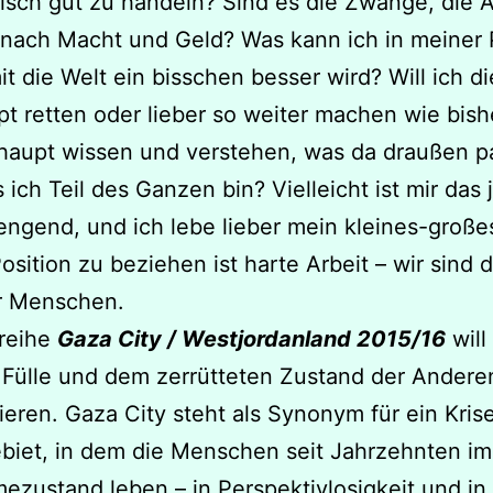
isch gut zu handeln? Sind es die Zwänge, die 
 nach Macht und Geld? Was kann ich in meiner 
it die Welt ein bisschen besser wird? Will ich d
t retten oder lieber so weiter machen wie bishe
haupt wissen und verstehen, was da draußen pa
 ich Teil des Ganzen bin? Vielleicht ist mir das j
engend, und ich lebe lieber mein kleines-groß
Position zu beziehen ist harte Arbeit – wir sind 
r Menschen.
oreihe
Gaza City / Westjordanland 2015/16
will
Fülle und dem zerrütteten Zustand der Andere
ieren. Gaza City steht als Synonym für ein Kris
biet, in dem die Menschen seit Jahrzehnten im
zustand leben – in Perspektivlosigkeit und in