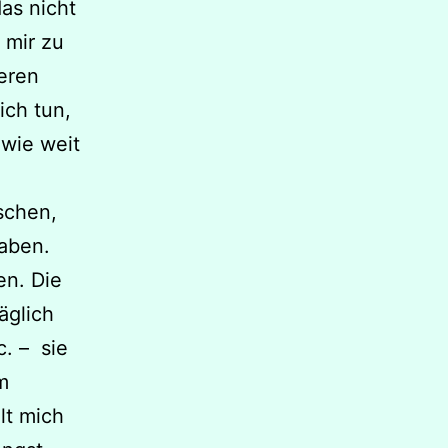
das nicht
 mir zu
deren
ich tun,
 wie weit
schen,
haben.
en. Die
äglich
c. – sie
m
lt mich