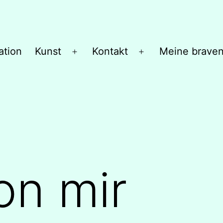
ation
Kunst
Kontakt
Meine brave
Menü
Menü
öffnen
öffnen
on mir