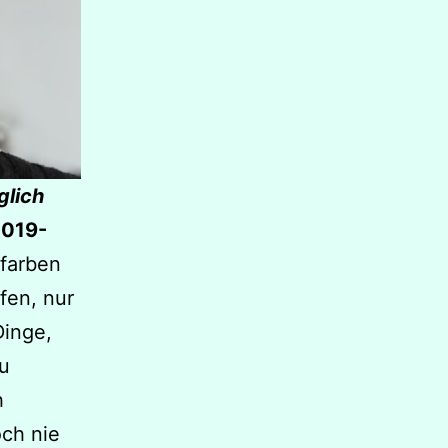
glich
2019-
lfarben
fen, nur
Dinge,
zu
h
ch nie