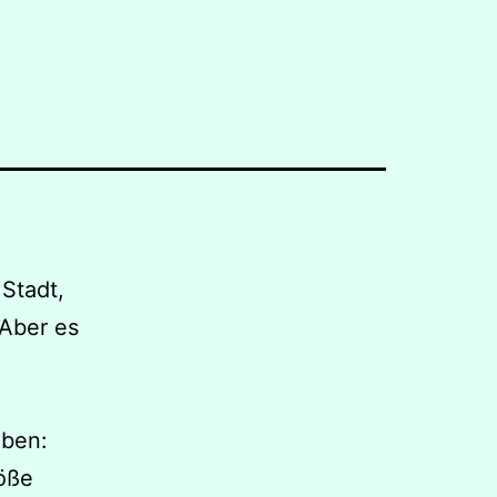
 Stadt,
 Aber es
eben:
röße