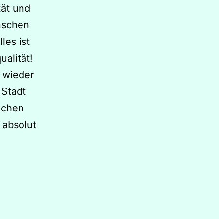
tät und
nschen
les ist
alität!
h wieder
 Stadt
suchen
 absolut