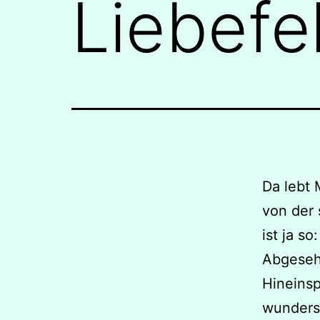
Liebefe
Da lebt 
von der 
ist ja so:
Abgeseh
Hineinsp
wundersc