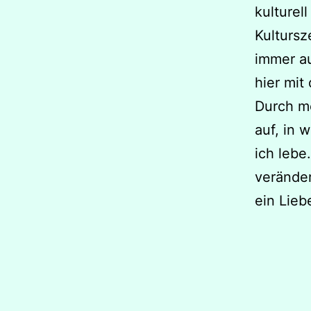
kulturel
Kulturs
immer au
hier mit
Durch m
auf, in 
ich lebe
veränder
ein Lieb